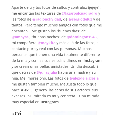
–
Aparte de ti y tus fotos de saltos y contraluz (jejeje) ,
me encantan las texturas de
@lazaroalcuadradro
y
las fotos de
@radioactividad
, de
@sergiodeluz
y de
tantos. Pero tengo muchos amigos con fotos que me
encantan… Me gustan los “buenos días” de
@amayas
, “buenas noches” de
@domingon1946
,
mi compañera
@maykita
y más allá de las fotos, el
contacto puro y real con las personas. Muchas
personas que tienen una vida totalmente diferente
de la mía y con las cuales coincidimos en
Instagram
y se crean unas bellas amistades. Un día descubrí
que detrás de
@juliayjulia
había una madre y su
hija. Me impresionó. Las fotos de
@alexdelaiglesia
me gustan también mucho. Me gusta todo lo que
hace
Alex
. El género, las caras de sus actores, sus
excesos.. Su mirada es muy concreta… Una mirada
muy especial en
Instagram
.
.
¿Có