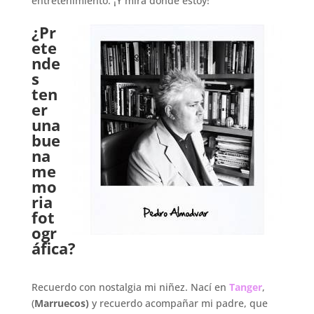
entretenimiento. ¡Y mira donde estoy!
.
¿Pr
ete
nde
s
ten
er
una
bue
na
me
mo
ria
fot
ogr
áfica?
.
Recuerdo con nostalgia mi niñez. Nací en
Tanger
,
(
Marruecos)
y recuerdo acompañar mi padre, que