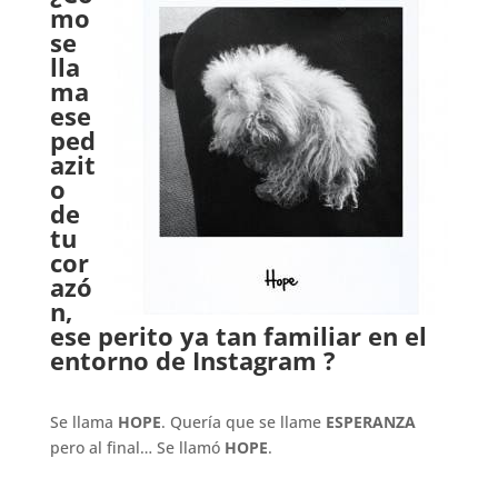
mo
se
lla
ma
ese
ped
azit
o
de
tu
cor
azó
n,
ese perito ya tan familiar en el
entorno de Instagram ?
.
Se llama
HOPE
. Quería que se llame
ESPERANZA
pero al final… Se llamó
HOPE
.
.