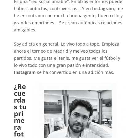
Es una “red social amable”. En otros entornos puede
haber conflictos, controversias… Y en
Instagram
, me
he encontrado con mucha buena gente, buen rollo y
grandes emociones.. Se crean auténticas relaciones
amigables.
.
Soy adicta en general. Lo vivo todo a tope. Empieza
ahora el torneo de Madrid y me veo todos los
partidos. Me gusta el tenis, me gusta ver el fútbol y
lo vivo todo con una gran pasión e intensidad.
Instagram
se ha convertido en una adición más.
.
¿Re
cue
rda
s tu
pri
me
ra
fot