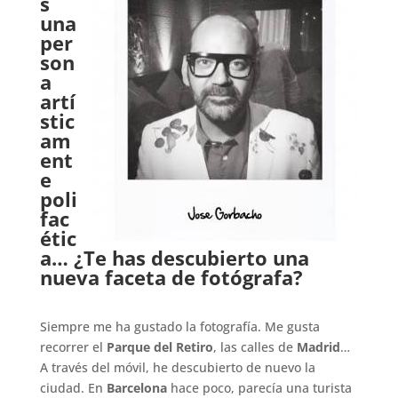
s
una
per
son
a
artí
stic
am
ent
e
poli
fac
étic
a… ¿Te has descubierto una
nueva faceta de fotógrafa?
.
Siempre me ha gustado la fotografía. Me gusta
recorrer el
Parque del Retiro
, las calles de
Madrid
…
A través del móvil, he descubierto de nuevo la
ciudad. En
Barcelona
hace poco, parecía una turista