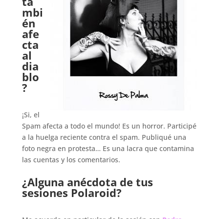
ta
mbi
én
afe
cta
al
dia
blo
?
.
¡Si, el
Spam afecta a todo el mundo! Es un horror. Participé
a la huelga reciente contra el spam. Publiqué una
foto negra en protesta… Es una lacra que contamina
las cuentas y los comentarios.
.
¿Alguna anécdota de tus
sesiones Polaroid?
.