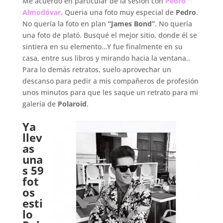
Me acuerdo en particular de la sesión con
Pedro
Almodóvar
. Queria una foto muy especial de
Pedro
.
No quería la foto en plan
“James Bond”
. No quería
una foto de plató. Busqué el mejor sitio, donde él se
sintiera en su elemento…Y fue finalmente en su
casa, entre sus libros y mirando hacia la ventana..
Para lo demás retratos, suelo aprovechar un
descanso para pedir a mis compañeros de profesión
unos minutos para que les saque un retrato para mi
galería de
Polaroid
.
.
Ya
llev
as
una
s 59
fot
os
esti
lo