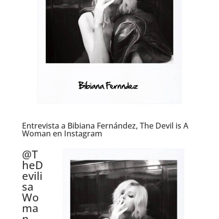
Entrevista a Bibiana Fernández, The Devil is A
Woman en Instagram
.
@T
heD
evili
sa
Wo
ma
n.