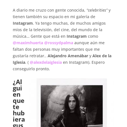
.
A diario me cruzo con gente conocida,
“celebrities”
y
tienen también su espacio en mi galería de
Instagram
. Ya tengo muchas, de muchos amigos
míos de la televisión, del cine, del mundo de la
música… Gente que está en
Instagram
como
@maximhuerta
@rossydpalma
aunque aún me
faltan dos personas muy importantes que me
gustaría retratar..
Alejandro Amenábar
y
Alex de la
Iglesia
. (
@alexdelaiglesia
en Instagram). Espero
conseguirlo pronto.
.
¿Al
gui
en
que
te
hub
iera
gus