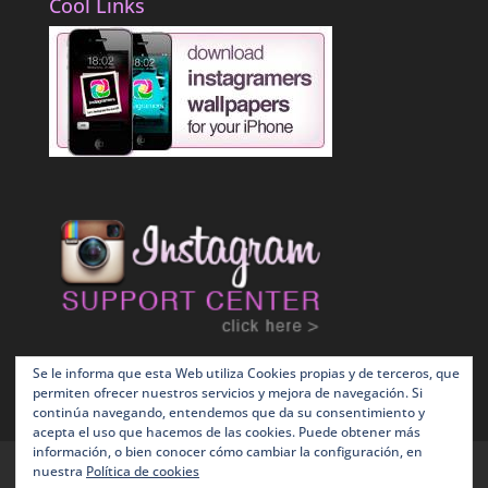
Cool Links
Se le informa que esta Web utiliza Cookies propias y de terceros, que
permiten ofrecer nuestros servicios y mejora de navegación. Si
continúa navegando, entendemos que da su consentimiento y
acepta el uso que hacemos de las cookies. Puede obtener más
información, o bien conocer cómo cambiar la configuración, en
Terms and Conditions
Política de Cookies
nuestra
Política de cookies