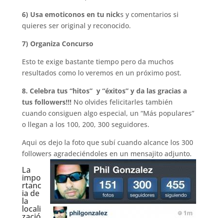
6) Usa emoticonos en tu nick
s y comentarios si
quieres ser original y reconocido.
7) Organiza Concurso
Esto te exige bastante tiempo pero da muchos
resultados como lo veremos en un próximo post.
8. Celebra tus “hitos” y “éxitos” y da las gracias a
tus followers!!!
No olvides felicitarles también
cuando consiguen algo especial, un “Más populares”
o llegan a los 100, 200, 300 seguidores.
Aqui os dejo la foto que subí cuando alcance los 300
followers agradeciéndoles en un mensajito adjunto.
La
impo
rtanc
ia de
la
locali
zació