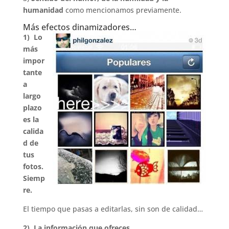
humanidad
como mencionamos previamente.
Más efectos dinamizadores…
1) Lo
más
impor
tante
a
largo
plazo
es la
calida
d de
tus
fotos.
Siemp
re.
El tiempo que pasas a editarlas, sin son de calidad…
2) La información que ofreces.