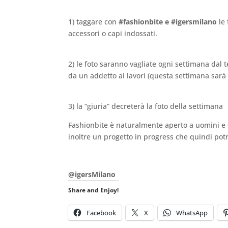
.
1) taggare con
#fashionbite e #igersmilano
le 
accessori o capi indossati.
.
2) le foto saranno vagliate ogni settimana dal
da un addetto ai lavori (questa settimana sarà
..
3) la “giuria” decreterà la foto della settimana
Fashionbite è naturalmente aperto a uomini e
inoltre un progetto in progress che quindi pot
.
@igersMilano
Share and Enjoy!
Facebook
X
WhatsApp