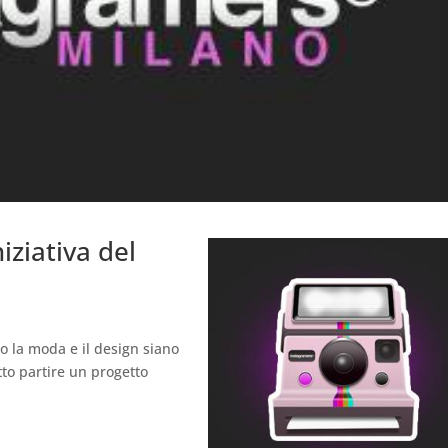
iziativa del
o la moda e il design siano
tto partire un progetto