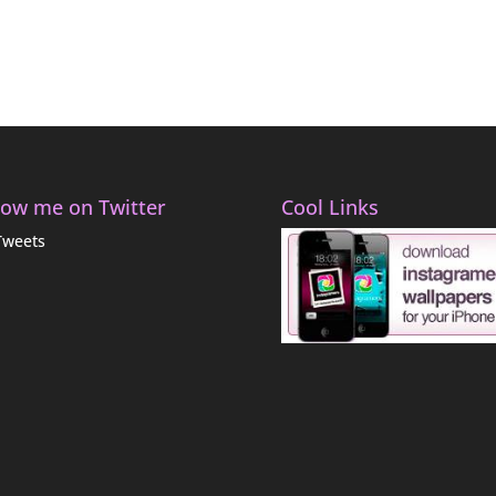
low me on Twitter
Cool Links
Tweets