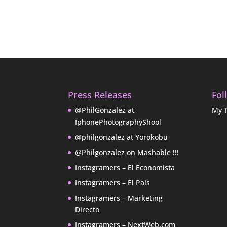
Press Releases
Fol
@PhilGonzalez at
My 
IphonePhotographyShool
@philgonzalez at Yorokobu
@Philgonzalez on Mashable !!!
Instagramers – El Economista
Instagramers – El Pais
Instagramers – Marketing
Directo
Instagramers – NextWeb.com