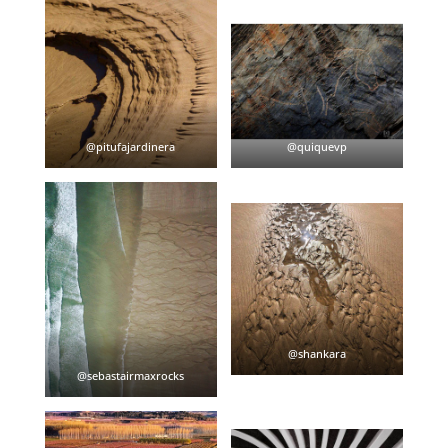
@pitufajardinera
@quiquevp
@shankara
@sebastairmaxrocks