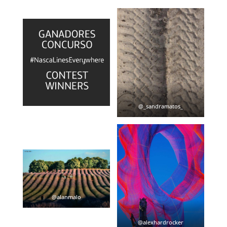
@_sandramatos_
@alanmalo
@alexhardrocker