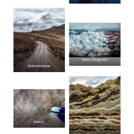
@ant_fotografia
@alexminayae
@atriz_