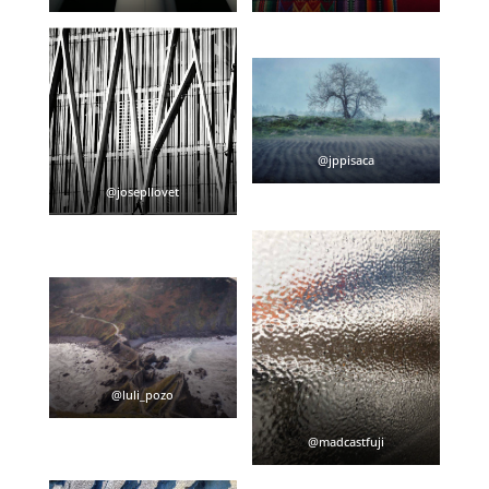
@jppisaca
@josepllovet
@luli_pozo
@madcastfuji