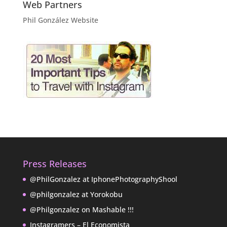
Web Partners
Phil González Website
Press Releases
@PhilGonzalez at IphonePhotographyShool
@philgonzalez at Yorokobu
@Philgonzalez on Mashable !!!
Instagramers – El Economista