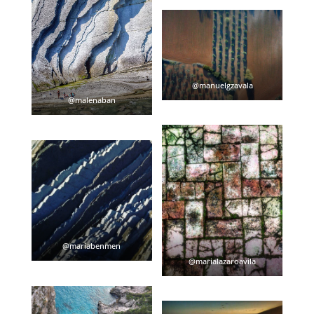
@manuelgzavala
@malenaban
@mariabenmen
@marialazaroavila