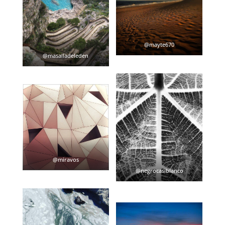
@mayte670
@masalladeleden
@miravos
@negrocasiblanco