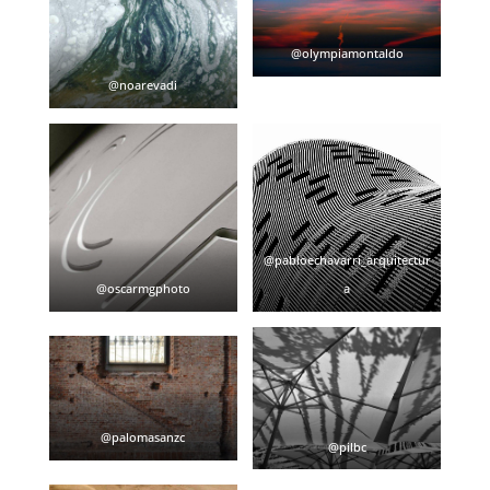
@olympiamontaldo
@noarevadi
@pabloechavarri_arquitectur
@oscarmgphoto
a
@palomasanzc
@pilbc