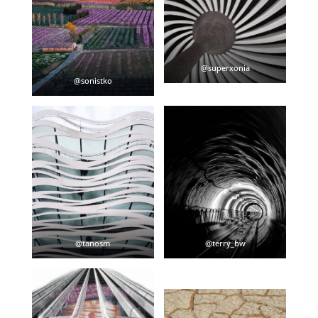
@superxonia
@sonistko
@tanosm
@terry_bw