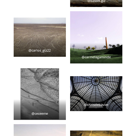
@bastet.giz
@carlos_gtz22
@carmelagaminde
@chrisdebavier
@ceceeme