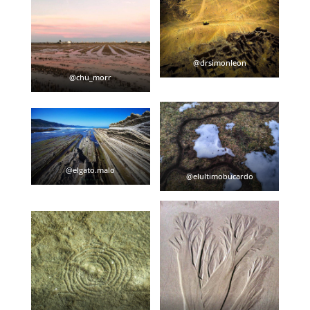
@drsimonleon
@chu_morr
@elgato.malo
@elultimobucardo