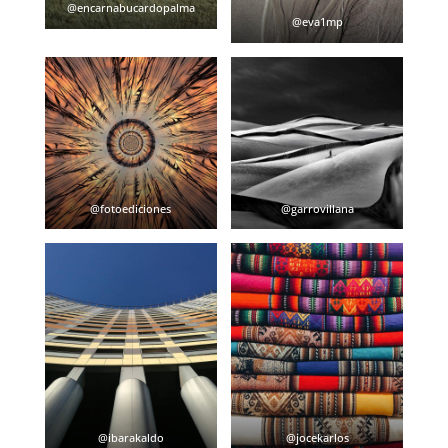
@encarnabucardopalma
@eva1mp
@fotoediciones
@garrovillana
@ibarakaldo
@jocekarlos