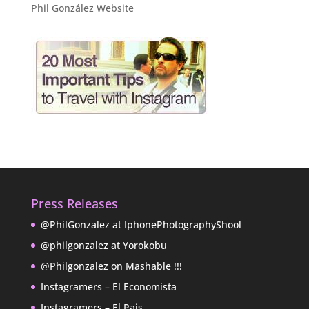
Phil González Website
Press Releases
@PhilGonzalez at IphonePhotographyShool
@philgonzalez at Yorokobu
@Philgonzalez on Mashable !!!
Instagramers – El Economista
Instagramers – El Pais