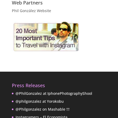
Web Partners
Phil González Website
Press Releases
@PhilGonzalez at IphonePhotographyShool
@philgonzalez at Yorokobu
@Philgonzalez on Mashable !!!
Instagramers – El Economista