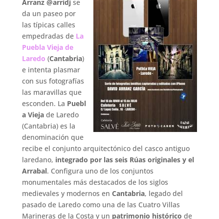
Arranz
@arridj
se
da un paseo por
las típicas calles
empedradas de
La
Puebla Vieja de
Laredo
(
Cantabria
)
e intenta plasmar
con sus fotografías
las maravillas que
esconden. La
Puebl
a Vieja
de Laredo
(Cantabria) es la
denominación que
recibe el conjunto arquitectónico del casco antiguo
laredano,
integrado por las seis Rúas originales y el
Arrabal
. Configura uno de los conjuntos
monumentales más destacados de los siglos
medievales y modernos en
Cantabria
, legado del
pasado de Laredo como una de las Cuatro Villas
Marineras de la Costa y un
patrimonio histórico
de