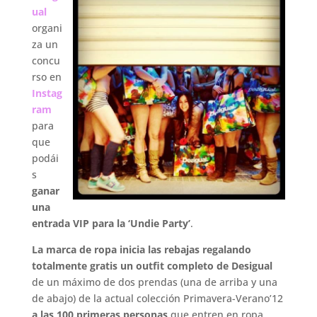
ual
organi
za un
concu
rso en
Instag
ram
para
que
podái
s
ganar
una
entrada VIP para la ‘Undie Party’
.
La marca de ropa inicia las rebajas regalando
totalmente gratis un outfit completo de Desigual
de un máximo de dos prendas (una de arriba y una
de abajo) de la actual colección Primavera-Verano’12
a las 100 primeras personas
que entren en ropa