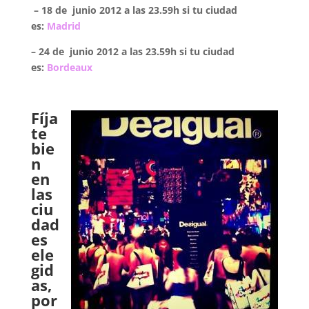
– 18 de junio 2012 a las 23.59h si tu ciudad
es:
Madrid
– 24 de junio 2012 a las 23.59h si tu ciudad
es:
Bordeaux
.
Fíja
te
bie
n
en
las
ciu
dad
es
ele
gid
as,
por