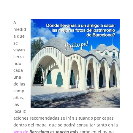
A
medid
a que
se
vayan
cerra
ndo
cada
una
de las
camp
añas,
las
localiz
aciones recomendadas se irán situando por capas
dentro del mapa, que se podrá consultar tanto en la
web de
Barcelona es mucho más
como en el mapa