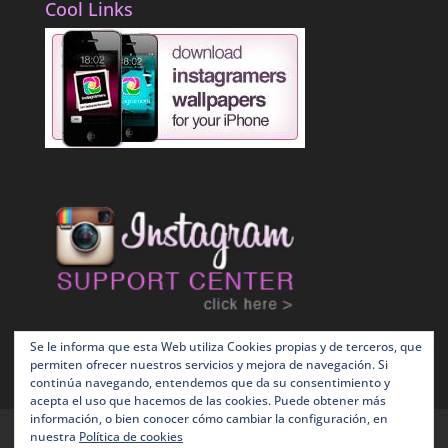
Cool Links
Se le informa que esta Web utiliza Cookies propias y de terceros, que
permiten ofrecer nuestros servicios y mejora de navegación. Si
continúa navegando, entendemos que da su consentimiento y
acepta el uso que hacemos de las cookies. Puede obtener más
información, o bien conocer cómo cambiar la configuración, en
Terms and Conditions
Política de Cookies
nuestra
Política de cookies