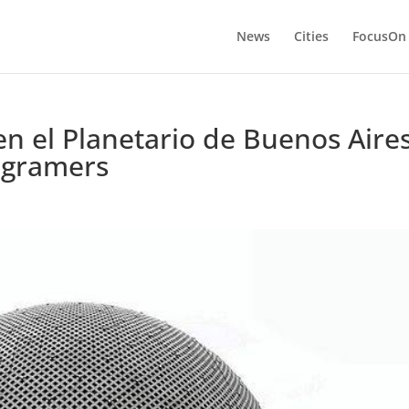
News
Cities
FocusOn
en el Planetario de Buenos Aire
agramers