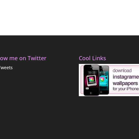
low me on Twitter
Cool Links
Tweets