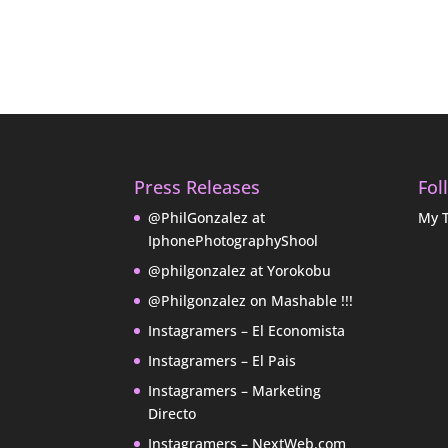
Press Releases
Fol
@PhilGonzalez at
My 
IphonePhotographyShool
@philgonzalez at Yorokobu
@Philgonzalez on Mashable !!!
Instagramers – El Economista
Instagramers – El Pais
Instagramers – Marketing
Directo
Instagramers – NextWeb.com