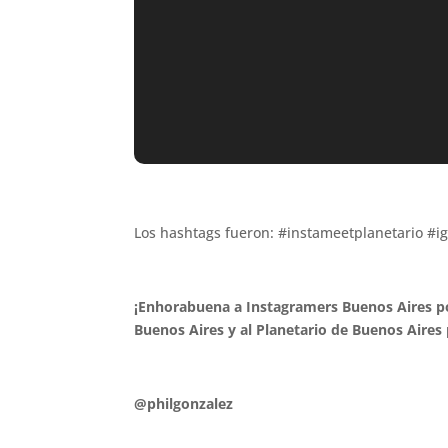
.
Los hashtags fueron: #instameetplanetario #i
.
¡Enhorabuena a Instagramers Buenos Aires po
Buenos Aires y al Planetario de Buenos Aires 
.
@philgonzalez
.