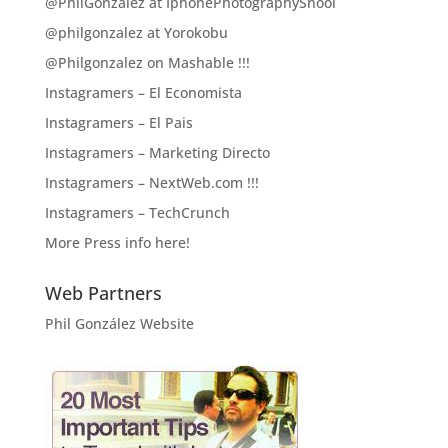
@PhilGonzalez at IphonePhotographyShool
@philgonzalez at Yorokobu
@Philgonzalez on Mashable !!!
Instagramers – El Economista
Instagramers – El Pais
Instagramers – Marketing Directo
Instagramers – NextWeb.com !!!
Instagramers – TechCrunch
More Press info here!
Web Partners
Phil González Website