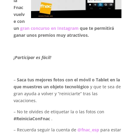
la
Fnac
vuelv
e con
un
gran concurso en Instagram
que te permitirá
ganar unos premios muy atractivos.
.
¡Participar es fácil!
.
–
Saca tus mejores fotos con el móvil o Tablet en la
que muestres un objeto tecnológico
y que te sea de
gran ayuda a volver y “reiniciarte” tras las
vacaciones.
– No te olvides de etiquetar la o las fotos con
#ReiniciaConFnac
.
– Recuerda seguir la cuenta de
@fnac_esp
para estar