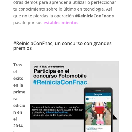
otras demos para aprender a utilizar o perfeccionar
tu conocimiento sobre lo último en tecnología. Así
que no te pierdas la operación
#ReiniciaConFnac
y
pásate por sus
establecimientos
.
.
#ReiniciaConFnac, un concurso con grandes
premios
.
Tras
el
éxito
en la
prime
ra
edició
n en
el
2014,