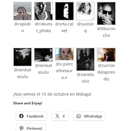
@rapioli
@rokuns
@srta.cal
@suxsie
@tiburon
n
t_photo
vet
q
cho
@x.pierc
@venkat
@zurron
@venkat
ethelaur
esulu
delapren
@xanela
esulu
a.x
diz
chic
¡Nos vemos el 15 de octubre en Málaga!
Share and Enjoy!
Facebook
X
WhatsApp
Pinterest