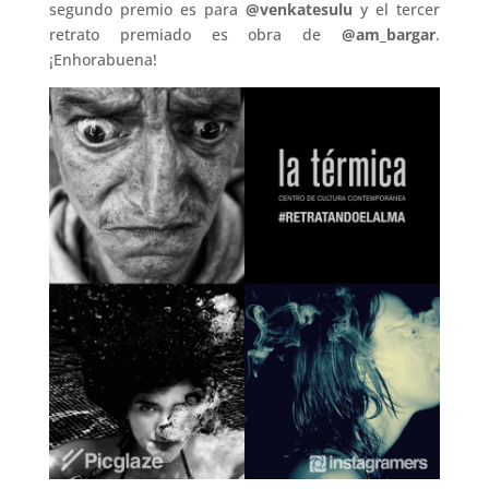
segundo premio es para
@venkatesulu
y el tercer
retrato premiado es obra de
@am_bargar
.
¡Enhorabuena!