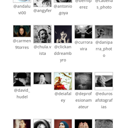
@bernip
@cadena
@andalu
@antonio
erez
s_photo
@angyfer
vi00
.goya
@carmen
@danipa
@currora
@chula.v
@clickan
9torres
rra_phot
vira
ista
ddreamb
o
yro
@david_
@deiafal
@deprof
@eduros
hudel
ey
esionam
afotograf
ateur
ias