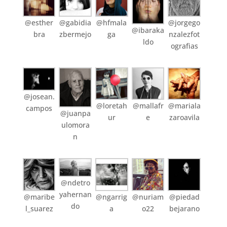
@esther
@gabidia
@hfmala
@jorgego
@ibaraka
bra
zbermejo
ga
nzalezfot
ldo
ografias
@josean.
@loretah
@mallafr
@mariala
campos
@juanpa
ur
e
zaroavila
ulomora
n
@ndetro
yahernan
@maribe
@ngarrig
@nuriam
@piedad
do
l_suarez
a
o22
bejarano