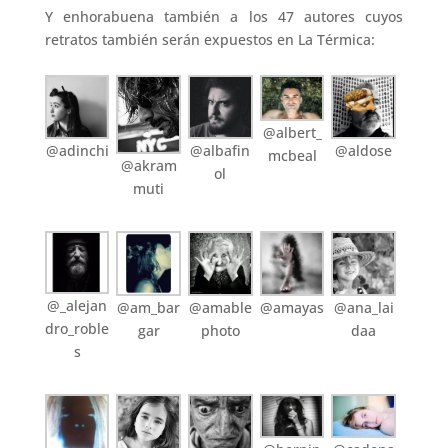
Y enhorabuena también a los 47 autores cuyos
retratos también serán expuestos en La Térmica:
@albert_
@adinchi
@albafin
@aldose
mcbeal
@akram
ol
muti
@_alejan
@am_bar
@amable
@amayas
@ana_lai
dro_roble
gar
photo
daa
s