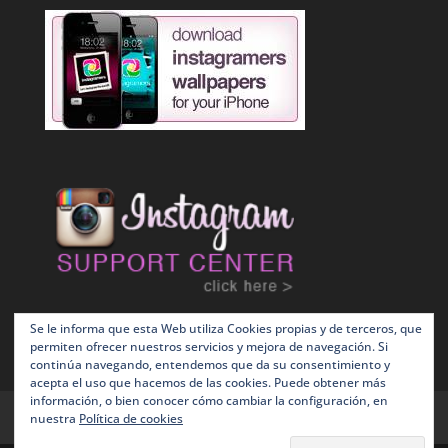
Se le informa que esta Web utiliza Cookies propias y de terceros, que
permiten ofrecer nuestros servicios y mejora de navegación. Si
continúa navegando, entendemos que da su consentimiento y
acepta el uso que hacemos de las cookies. Puede obtener más
información, o bien conocer cómo cambiar la configuración, en
Terms and Conditions
Política de Cookies
nuestra
Política de cookies