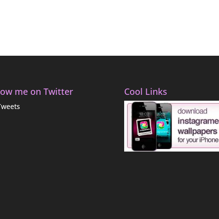
low me on Twitter
Cool Links
Tweets