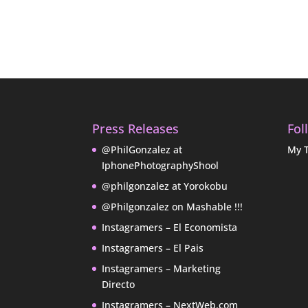
Press Releases
Fol
@PhilGonzalez at
My 
IphonePhotographyShool
@philgonzalez at Yorokobu
@Philgonzalez on Mashable !!!
Instagramers – El Economista
Instagramers – El Pais
Instagramers – Marketing
Directo
Instagramers – NextWeb.com