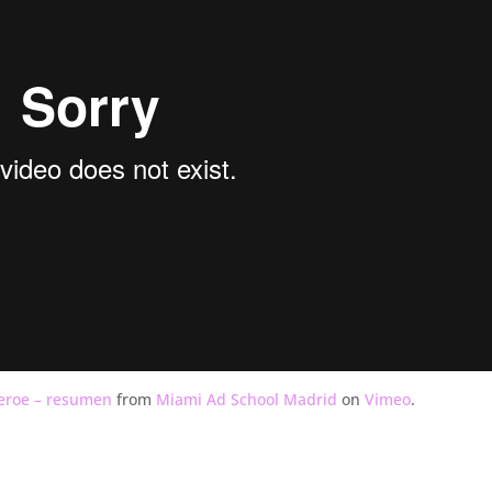
Heroe – resumen
from
Miami Ad School Madrid
on
Vimeo
.
.
.