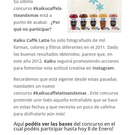
Su último
concurso
#kaikucaffela
tteandxmas
está a
punto de acabar.
¿Por
qué no participar?
Kaiku Caffè Latte
ha sido fotografiado de mil
formas, colores y filtros diferentes en el 2011. Dado
los buenos resultados obtenidos, parece que, en
este año 2012,
Kaiku
seguirá promoviendo acciones
para fomentar esta actitud creativa en
Instagram
.
Recordemos que está vigente desde estas pasadas
navidades un nuevo
concurso
#kaikucaffelatteandxmas
. Este concurso
pretende unir todo aquello entrañable que se hace
en estas fechas y que necesita un poco de cafeína
para disfrutarlo aún más!
Aquí
podéis ver las bases
del concurso en el
cual podéis participar hasta hoy 8 de Enero!