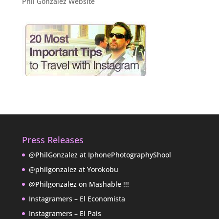
Phil González Website
Press Releases
@PhilGonzalez at IphonePhotographyShool
@philgonzalez at Yorokobu
@Philgonzalez on Mashable !!!
Instagramers – El Economista
Instagramers – El Pais