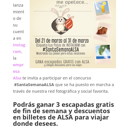
lanza
mient
o de
su
cuent
a en
Instag
ram
,
la
empr
esa
Alsa
te invita a participar en el concurso
#SantaSemanaALSA
que se ha puesto en marcha a
través de nuestra red fotográfica y social favorita.
.
Podrás ganar 3 escapadas gratis
de fin de semana y descuentos
en billetes de ALSA para viajar
donde desees.