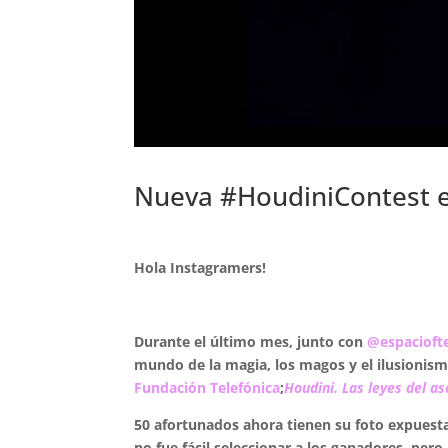
Nueva #HoudiniContest e
Hola Instagramers!
.
Durante el último mes, junto con
@espacioft
mundo de la magia, los magos y el ilusionis
Fundación Telefónica
;
Houdini. Las leyes del a
50 afortunados ahora tienen su foto expuest
no fue fácil seleccionar a los ganadores, pero