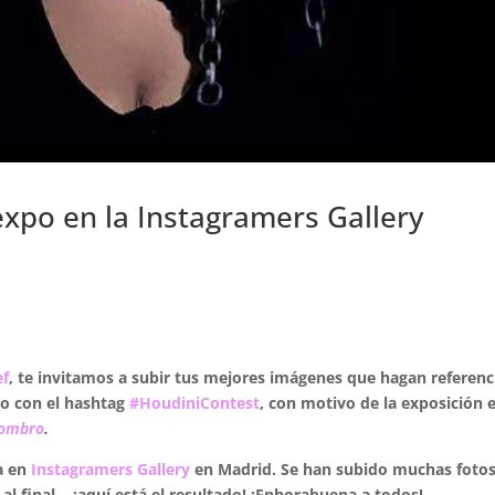
xpo en la Instagramers Gallery
ef
, te invitamos a subir tus mejores
imágenes que hagan referenci
mo con el hashtag
#HoudiniContest
,
con motivo de la exposición e
sombro
.
a en
Instagramers Gallery
en Madrid. Se han subido muchas fotos
, al final… ¡aquí está el resultado! ¡Enhorabuena a todos!