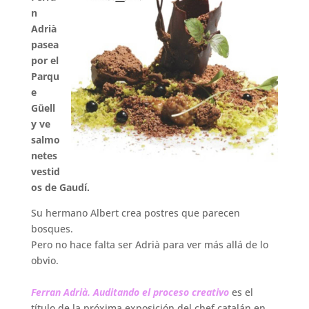
n
Adrià
pasea
por el
Parqu
e
Güell
y ve
salmo
netes
vestid
os de Gaudí.
Su hermano Albert crea postres que parecen
bosques.
Pero no hace falta ser Adrià para ver más allá de lo
obvio.
.
Ferran Adrià. Auditando el proceso creativo
es el
título de la próxima exposición del chef catalán en