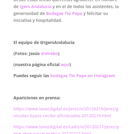
de
Igers Andalucia
y en el de todos los asistentes, la
generosidad de
Bodegas Tio Pepe
y felicitar su
iniciativa y hospitalidad.
.
El equipo de @IgersAndalucia
(Fotos: Jesús
@elrebo
)
(nuestra página oficial
aquí
)
Puedes seguir las
bodegas Tio Pepe en Instagram
.
Apariciones en prensa:
https://www.lavozdigital.es/jerez/v/20120219/jerez/g
onzalez-byass-recibe-aficionados-20120219.html
https://www.lavozdigital.es/cadiz/v/20120217/jerez/p
epe-abre-social-grafica-20120217.html