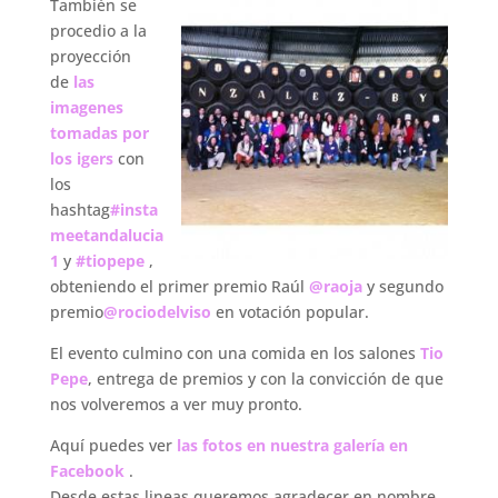
También se
procedio a la
proyección
de
las
imagenes
tomadas por
los igers
con
los
hashtag
#insta
meetandalucia
1
y
#tiopepe
,
obteniendo el primer premio Raúl
@raoja
y segundo
premio
@rociodelviso
en votación popular.
El evento culmino con una comida en los salones
Tio
Pepe
, entrega de premios y con la convicción de que
nos volveremos a ver muy pronto.
Aquí puedes ver
las fotos en nuestra galería en
Facebook
.
Desde estas lineas queremos agradecer en nombre