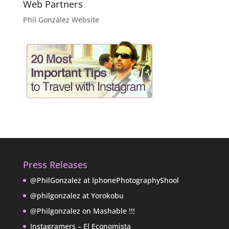
Web Partners
Phil González Website
Press Releases
@PhilGonzalez at IphonePhotographyShool
@philgonzalez at Yorokobu
@Philgonzalez on Mashable !!!
Instagramers – El Economista