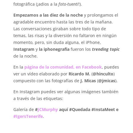
fotográfica (¡adios a la
foto-tuenti
!).
Empezamos a las diez de la noche
y prolongamos el
agradable encuentro hasta las tres de la mañana.
Las conversaciones giraban sobre todo tipo de
temas, las risas y la diversión no faltaron en ningún
momento, pero, sin duda alguna, el iPhone,
Instagram
y
la iphonegrafía
fueron los
trending topic
de la noche.
En la
página de la comunidad, en Facebook
, puedes
ver un vídeo elaborado por
Ricardo M.
(
@hinculto
)
compuesto con las fotografías de
J. Micas
(
@jmicas
).
En Instagram puedes ver algunas imágenes también
a través de las etiquetas:
Galería de
#
JCMurphy
aquí
#Quedada
#InstaMeet e
#IgersTenerife
.
.