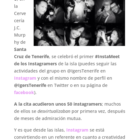
la
Cerve
cería
J.C.
Murp
hy de
Santa
Cruz de Tenerife
, se celebró el primer
#InstaMeet
de los Instagramers
de la isla (puedes seguir las
actividades del grupo en @IgersTenerife en
Instagram
y con el mismo nombre de perfil en
@IgersTenerife
en Twitter o en su página de
facebook
).
A la cita acudieron unos
50 instagramers
; muchos
de ellos se
desvirtualizaban
por primera vez, después
de meses de admiración mutua.
Y es que desde las islas,
Instagram
se está
convirtiendo en un referente en cuanto a creatividad