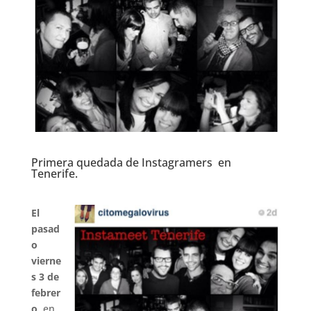
Primera quedada de Instagramers en
Tenerife.
.
El
pasad
o
vierne
s 3 de
febrer
o
, en