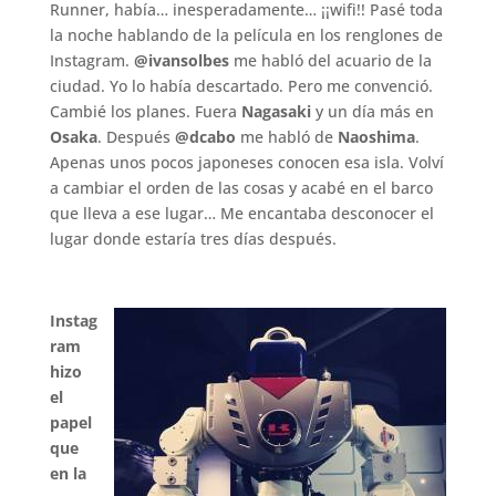
Runner, había… inesperadamente… ¡¡wifi!! Pasé toda
la noche hablando de la película en los renglones de
Instagram.
@ivansolbes
me habló del acuario de la
ciudad. Yo lo había descartado. Pero me convenció.
Cambié los planes. Fuera
Nagasaki
y un día más en
Osaka
. Después
@dcabo
me habló de
Naoshima
.
Apenas unos pocos japoneses conocen esa isla. Volví
a cambiar el orden de las cosas y acabé en el barco
que lleva a ese lugar… Me encantaba desconocer el
lugar donde estaría tres días después.
.
Instag
ram
hizo
el
papel
que
en la