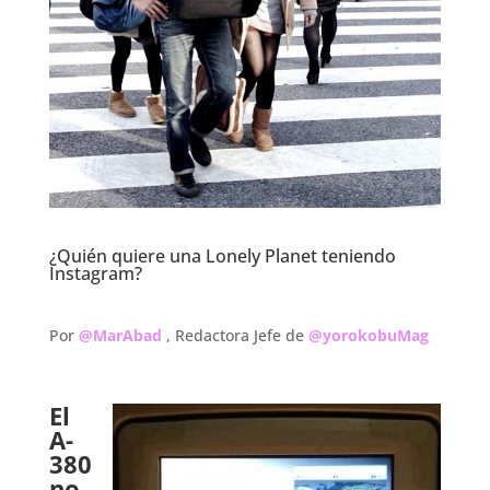
¿Quién quiere una Lonely Planet teniendo
Instagram?
.
Por
@MarAbad
, Redactora Jefe de
@yorokobuMag
.
El
A-
380
no