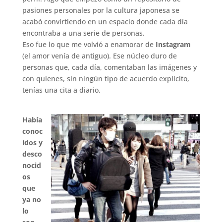
pasiones personales por la cultura japonesa se
acabó convirtiendo en un espacio donde cada día
encontraba a una serie de personas.
Eso fue lo que me volvió a enamorar de
Instagram
(el amor venía de antiguo). Ese núcleo duro de
personas que, cada día, comentaban las imágenes y
con quienes, sin ningún tipo de acuerdo explícito,
tenías una cita a diario.
.
Había
conoc
idos y
desco
nocid
os
que
ya no
lo