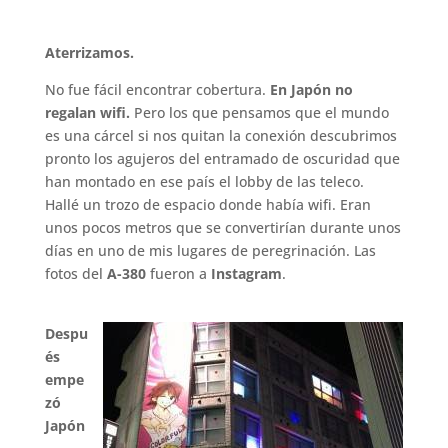
.
Aterrizamos.
No fue fácil encontrar cobertura.
En Japón no
regalan wifi.
Pero los que pensamos que el mundo
es una cárcel si nos quitan la conexión descubrimos
pronto los agujeros del entramado de oscuridad que
han montado en ese país el lobby de las teleco.
Hallé un trozo de espacio donde había wifi. Eran
unos pocos metros que se convertirían durante unos
días en uno de mis lugares de peregrinación. Las
fotos del
A-380
fueron a
Instagram
.
.
Despu
és
empe
zó
Japón