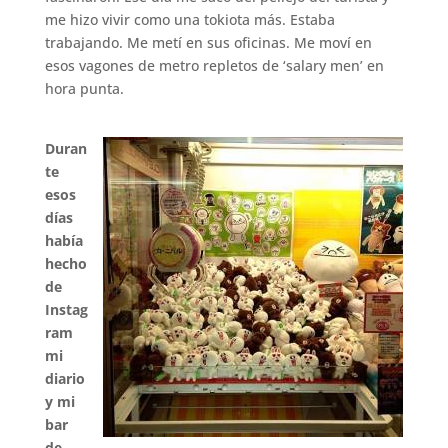
me hizo vivir como una tokiota más. Estaba
trabajando. Me metí en sus oficinas. Me moví en
esos vagones de metro repletos de ‘salary men’ en
hora punta.
.
Duran
te
esos
días
había
hecho
de
Instag
ram
mi
diario
y mi
bar
de