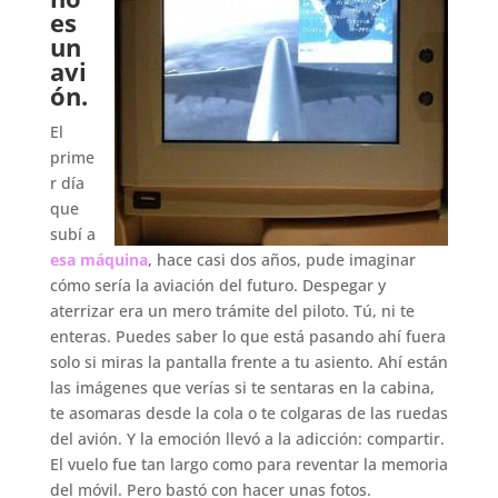
es
un
avi
ón.
El
prime
r día
que
subí a
esa máquina
, hace casi dos años, pude imaginar
cómo sería la aviación del futuro. Despegar y
aterrizar era un mero trámite del piloto. Tú, ni te
enteras. Puedes saber lo que está pasando ahí fuera
solo si miras la pantalla frente a tu asiento. Ahí están
las imágenes que verías si te sentaras en la cabina,
te asomaras desde la cola o te colgaras de las ruedas
del avión. Y la emoción llevó a la adicción: compartir.
El vuelo fue tan largo como para reventar la memoria
del móvil. Pero bastó con hacer unas fotos.