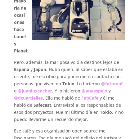
mayo
ría de
ocasi
ones
hace
Lonel
y
Planet.
Pero, además, la mariposa voló a destinos lejos de
España
y
Japón
. Hubo quien, al saber que estaba en
oriente, me escribió para ponerme en contacto con
personas que viven en
Tokio
. Lo hicieron
@fotomaf
o
@juanlusanchez
. Y lo hicieron
@anaespejo
y
@dcuartielles
. Ella me habló de
FabCafe
y él me
habló de
Safecast
. Entrevisté a los responsables de
esos dos proyectos. Fue mi último día en
Tokio
. Y no
puedo llevarme un recuerdo mejor.
Ese café y esa organización open source me
fascinaron. Ese día me sacó del pellejo del turista y