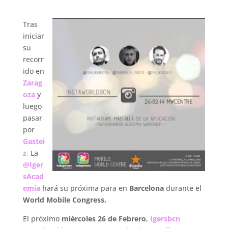
.
Tras
iniciar
su
recorr
ido en
Zarag
oza
y
luego
pasar
por
Gastei
z
,
La
@Iger
sAcad
emia
hará su próxima para en
Barcelona
durante el
World Mobile Congress.
El próximo
miércoles 26 de Febrero
,
Igersbcn