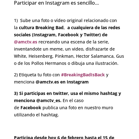
Participar en Instagram es sencillo…
.
1) Sube una foto o vídeo original
relacionado con
la
cultura Breaking Bad
,
a cualquiera de las redes
sociales (
Instagram
,
Facebook
y
Twitter
) de
@amctv.es
r
ecreando una escena de la serie,
inventandote un meme, un video, disfrazarte de
White, Heisenberg, Pinkman, Hector Salamanca, Gus
o de los Pollos Hermanos o dibuja una ilustración.
2) Etiqueta tu foto con
#BreakingBadIsBack
y
menciona
@amctv.es en Instagram
3) Si participas en twitter, usa el mismo hashtag y
menciona @amctv_es.
En el caso
de
Facebook
publica una foto en nuestro muro
utilizando el hashtag.
Participa desde hoy 6 de febrero hasta el 15 de