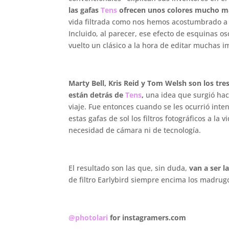
las gafas
Tens
ofrecen unos colores mucho más
vida filtrada como nos hemos acostumbrado a v
Incluido, al parecer, ese efecto de esquinas o
vuelto un clásico a la hora de editar muchas 
Marty Bell, Kris Reid y Tom Welsh son los tr
están detrás de
Tens
,
una idea que surgió ha
viaje. Fue entonces cuando se les ocurrió inte
estas gafas de sol los filtros fotográficos a la v
necesidad de cámara ni de tecnología.
.
El resultado son las que, sin duda,
van a ser l
de filtro Earlybird siempre encima los madru
.
@photolari
for instagramers.com