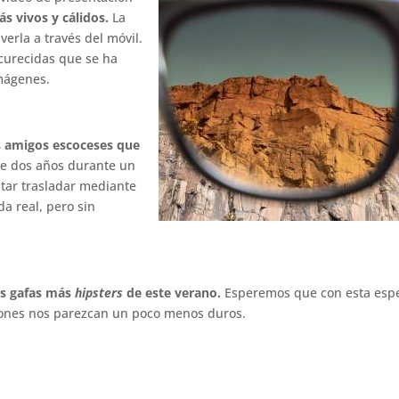
 vivos y cálidos.
La
erla a través del móvil.
scurecidas que se ha
imágenes.
es amigos escoceses que
ce dos años durante un
ntar trasladar mediante
ida real, pero sin
as gafas más
hipsters
de este verano.
Esperemos que con esta esp
gones nos parezcan un poco menos duros.