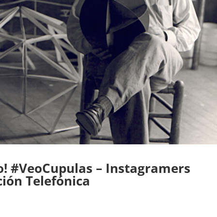
o! #VeoCupulas – Instagramers
ción Telefónica