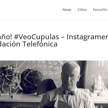
News
Cities
FocusOn
 año! #VeoCupulas – Instagrame
dación Telefónica