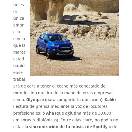
no es
la
única
empr
esa
con la
que la
marca
estad
ounid
ense
trabaj
ará de cara a tener el coche más conectado del
mundo sino que irá de la mano de otras empresas
como,
Glympse
(para compartir la ubicación),
Kaliki
(lectura de prensa mediante la voz de locutores
profesionales) ó
Aha
(que aglutina más de 30,000
emisoras radiofónicas). Entre ellas claro, no podía no
estar
la sincronización de tu música de Spotify
o de