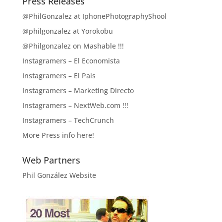
Press Releases
@PhilGonzalez at IphonePhotographyShool
@philgonzalez at Yorokobu
@Philgonzalez on Mashable !!!
Instagramers – El Economista
Instagramers – El Pais
Instagramers – Marketing Directo
Instagramers – NextWeb.com !!!
Instagramers – TechCrunch
More Press info here!
Web Partners
Phil González Website