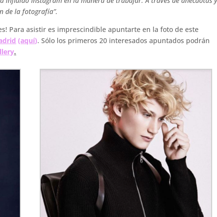
ha influido Instagram en la manera de trabajar. A través de anécdotas 
n de la fotografía”.
s! Para asistir es imprescindible apuntarte en la foto de este
adrid
(
aquí
)
. Sólo los primeros 20 interesados apuntados podrán
llery
.