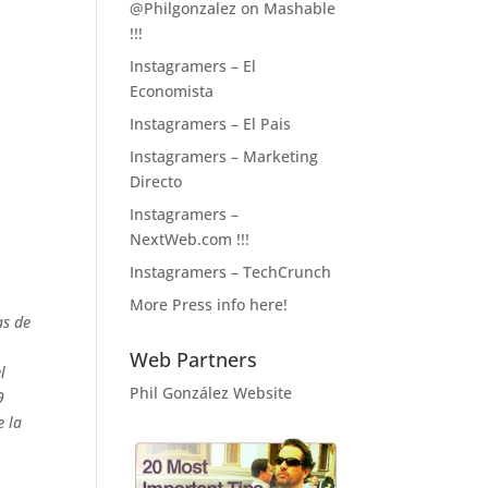
@Philgonzalez on Mashable
!!!
Instagramers – El
Economista
Instagramers – El Pais
Instagramers – Marketing
Directo
Instagramers –
NextWeb.com !!!
Instagramers – TechCrunch
More Press info here!
as de
Web Partners
l
Phil González Website
9
e la