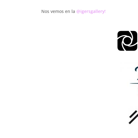
Nos vemos en la
@igersgallery!