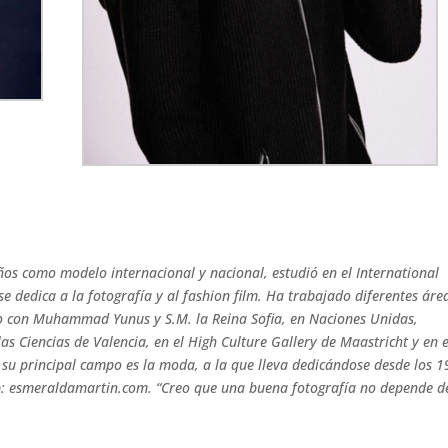
os como modelo internacional y nacional, estudió en el International
 dedica a la fotografía y al fashion film. Ha trabajado diferentes áre
mo con Muhammad Yunus y S.M. la Reina Sofia, en Naciones Unidas,
las Ciencias de Valencia, en el High Culture Gallery de Maastricht y en e
su principal campo es la moda, a la que lleva dedicándose desde los 1
b: esmeraldamartin.com. “Creo que una buena fotografía no depende d