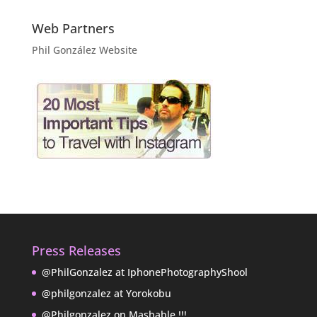
Web Partners
Phil González Website
Press Releases
@PhilGonzalez at IphonePhotographyShool
@philgonzalez at Yorokobu
@Philgonzalez on Mashable !!!