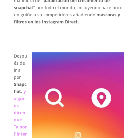
maniobra de
“paralización del crecimiento de
snapchat”
por todo el mundo, incluyendo hace poco
un guiño a su competidores añadiendo
máscaras y
filtros en los Instagram Direct.
.
Despu
és de
ir a
por
Snapc
hat,
y
algun
os
dicen
que
“a por
Pinter