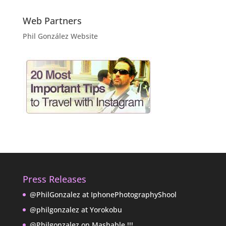
Web Partners
Phil González Website
Press Releases
@PhilGonzalez at IphonePhotographyShool
@philgonzalez at Yorokobu
@Philgonzalez on Mashable !!!