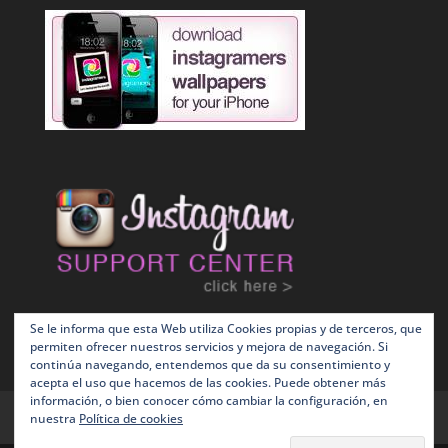
Se le informa que esta Web utiliza Cookies propias y de terceros, que
permiten ofrecer nuestros servicios y mejora de navegación. Si
continúa navegando, entendemos que da su consentimiento y
acepta el uso que hacemos de las cookies. Puede obtener más
información, o bien conocer cómo cambiar la configuración, en
Terms and Conditions
Política de Cookies
nuestra
Política de cookies