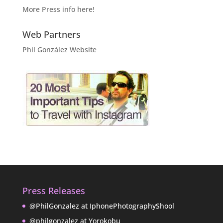
More Press info here!
Web Partners
Phil González Website
Press Releases
@PhilGonzalez at IphonePhotographyShool
@philgonzalez at Yorokobu